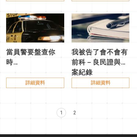
當員警要盤查你
我被告了會不會有
時…
前科－良民證與前
案紀錄
詳細資料
詳細資料
1
2